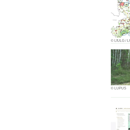
© LfULG / 
© LUPUS