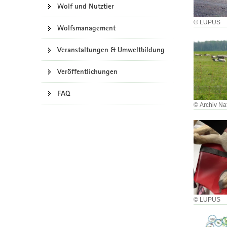
Wolf und Nutztier
a
© LUPUS
v
Wolfsmanagement
i
g
Veranstaltungen & Umweltbildung
a
t
Veröffentlichungen
i
o
FAQ
n
© Archiv Na
© LUPUS