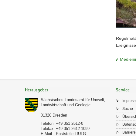
Regelmäßi
Ereignisse
Medieni
Footer-
Bereich
Herausgeber
Service
Sächsisches Landesamt für Umwelt,
Impres
Landwirtschaft und Geologie
Suche
01326
Dresden
Übersic
Telefon:
+49 351 2612-0
Datensc
Telefax:
+49 351 2612-1099
Barriere
E-Mail:
Poststelle LfULG