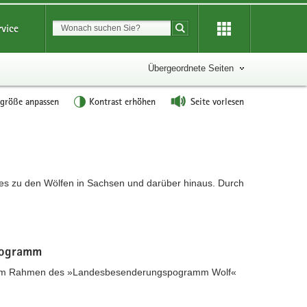
Suchbegriff
rvice
Suche starten
Übergeordnete Seiten
tgröße anpassen
Kontrast erhöhen
Seite vorlesen
rtes zu den Wölfen in Sachsen und darüber hinaus. Durch
rogramm
e im Rahmen des »Landesbesenderungspogramm Wolf«