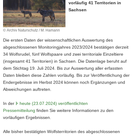
vorläufig 41 Territorien in
a
Sachsen
v
i
g
© Archiv Naturschutz / M. Hamann
a
Die ersten Daten der wissenschaftlichen Auswertung des
t
abgeschlossenen Monitoringjahres 2023/2024 bestätigen derzeit
i
34 Wolfsrudel, fünf Wolfspaare und zwei territoriale Einzeltiere
o
(insgesamt 41 Territorien) in Sachsen. Die Datenlage beruht auf
n
dem Stichtag 19. Juli 2024. Bis zur Auswertung aller erfassten
Daten bleiben diese Zahlen vorläufig. Bis zur Veröffentlichung der
Endergebnisse im Herbst 2024 können noch Ergänzungen und
Abweichungen auftreten.
In der
heute (23.07.2024) veröffentlichten
Pressemitteilung
finden Sie weitere Informationen zu den
vorläufigen Ergebnissen.
Alle bisher bestätigten Wolfsterritorien des abgeschlossenen