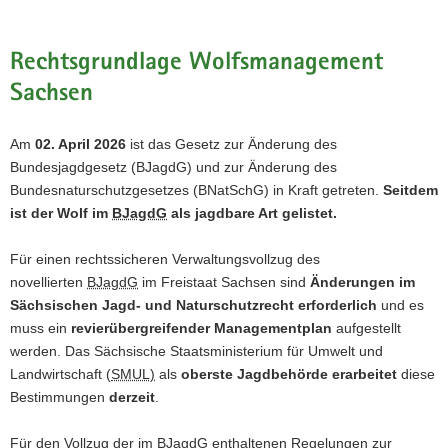
a
v
Rechtsgrundlage Wolfsmanagement
i
Sachsen
g
a
t
Am
02. April 2026
ist das Gesetz zur Änderung des
i
Bundesjagdgesetz (BJagdG) und zur Änderung des
o
Bundesnaturschutzgesetzes (BNatSchG) in Kraft getreten.
Seitdem
n
ist der Wolf im
BJagdG
als jagdbare Art gelistet.
Für einen rechtssicheren Verwaltungsvollzug des
novellierten
BJagdG
im Freistaat Sachsen sind
Änderungen im
Sächsischen Jagd- und Naturschutzrecht erforderlich
und es
muss ein
revierübergreifender Managementplan
aufgestellt
werden. Das Sächsische Staatsministerium für Umwelt und
Landwirtschaft (
SMUL)
als
oberste Jagdbehörde erarbeitet
diese
Bestimmungen
derzeit
.
Für den Vollzug der im
BJagdG
enthaltenen Regelungen zur