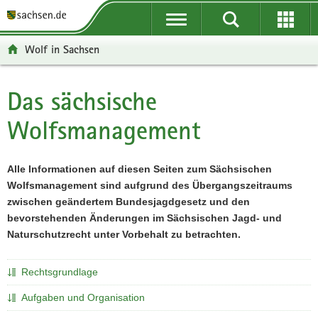
P
P
H
F
o
o
a
o
r
r
u
o
Wolf in Sachsen
t
t
p
t
a
a
t
e
l
l
i
r
Das sächsische
Hauptinhalt
ü
n
n
-
Wolfsmanagement
b
a
h
B
e
v
a
e
r
i
l
r
Alle Informationen auf diesen Seiten zum Sächsischen
g
g
t
e
Wolfsmanagement sind aufgrund des Übergangszeitraums
r
a
i
zwischen geändertem Bundesjagdgesetz und den
e
t
c
bevorstehenden Änderungen im Sächsischen Jagd- und
i
i
h
Naturschutzrecht unter Vorbehalt zu betrachten.
f
o
e
n
n
Rechtsgrundlage
d
Aufgaben und Organisation
e
N