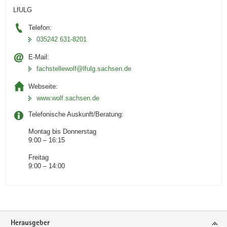
LfULG
Telefon:
035242 631-8201
E-Mail:
fachstellewolf@lfulg.sachsen.de
Webseite:
www.wolf.sachsen.de
Telefonische Auskunft/Beratung:
Montag bis Donnerstag
9:00 – 16:15
Freitag
9:00 – 14:00
Footer-
Herausgeber