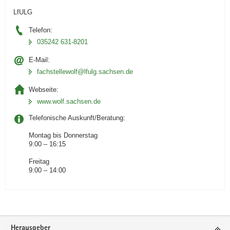
LfULG
Telefon:
035242 631-8201
E-Mail:
fachstellewolf@lfulg.sachsen.de
Webseite:
www.wolf.sachsen.de
Telefonische Auskunft/Beratung:
Montag bis Donnerstag
9:00 – 16:15
Freitag
9:00 – 14:00
Footer-
Herausgeber