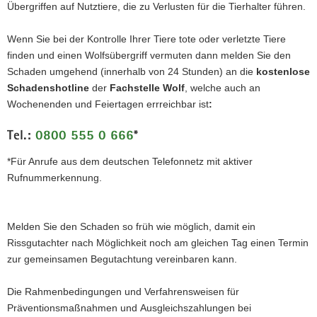
Übergriffen auf Nutztiere, die zu Verlusten für die Tierhalter führen.
a
v
Wenn Sie bei der Kontrolle Ihrer Tiere tote oder verletzte Tiere
i
finden und einen Wolfsübergriff vermuten dann melden Sie den
g
Schaden umgehend (innerhalb von 24 Stunden) an die
kostenlose
a
Schadenshotline
der
Fachstelle Wolf
, welche auch an
t
Wochenenden und Feiertagen errreichbar ist
:
i
o
Tel.:
0800 555 0 666
*
n
*Für Anrufe aus dem deutschen Telefonnetz mit aktiver
Rufnummerkennung.
Melden Sie den Schaden so früh wie möglich, damit ein
Rissgutachter nach Möglichkeit noch am gleichen Tag einen Termin
zur gemeinsamen Begutachtung vereinbaren kann.
Die Rahmenbedingungen und Verfahrensweisen für
Präventionsmaßnahmen und Ausgleichszahlungen bei