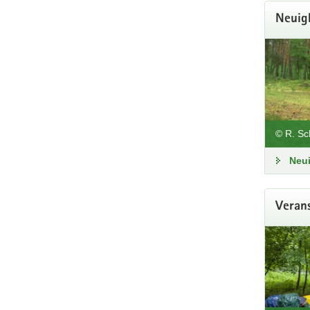
Neuig
Wo
© R. Sc
Neu
Veran