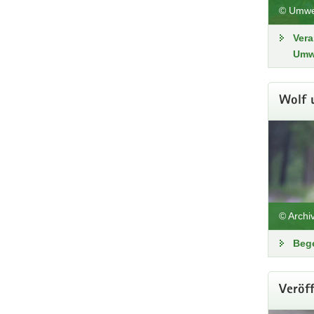
Bil
© Umwel
Angeb
Vera
Umw
Zu
Wolf 
© Archi
Beg
Veröf