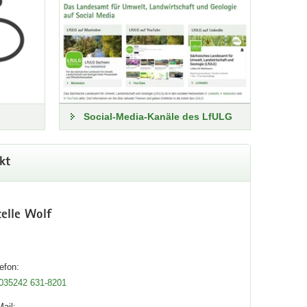
Social-Media-Kanäle des LfULG
kt
telle Wolf
efon:
035242 631-8201
ail: