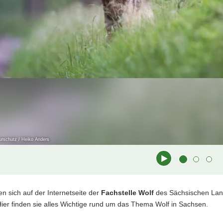
n
urschutz / Heiko Anders
tungsmeldung Online
t
en sich auf der Internetseite der
Fachstelle Wolf
des Sächsischen Land
ben einen Wolf gesehen und möchten diese Sichtung bei der Fachstelle
ier finden sie alles Wichtige rund um das Thema Wolf in Sachsen.
«.