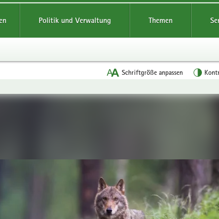
reifende
en
Politik und Verwaltung
Themen
Se
Schriftgröße anpassen
Kont
en
leinstieg
lthemen
agement
n