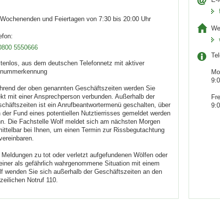
Wochenenden und Feiertagen von 7:30 bis 20:00 Uhr
We
efon:
0800 5550666
Te
tenlos, aus dem deutschen Telefonnetz mit aktiver
fnummerkennung
Mo
9:0
rend der oben genannten Geschäftszeiten werden Sie
ekt mit einer Ansprechperson verbunden. Außerhalb der
Fre
chäftszeiten ist ein Anrufbeantwortermenü geschalten, über
9:0
 der Fund eines potentiellen Nutztierrisses gemeldet werden
n. Die Fachstelle Wolf meldet sich am nächsten Morgen
ittelbar bei Ihnen, um einen Termin zur Rissbegutachtung
vereinbaren.
 Meldungen zu tot oder verletzt aufgefundenen Wölfen oder
einer als gefährlich wahrgenommene Situation mit einem
f wenden Sie sich außerhalb der Geschäftszeiten an den
izeilichen Notruf 110.