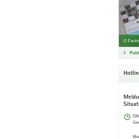
© Fachs
Publ
Hotlin
Meldun
Situat
Öff
Ges
Mon