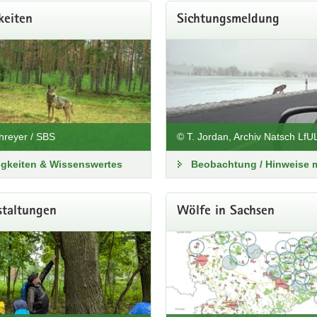
keiten
Sichtungsmeldung
lfsmanagement in Sachsen
hreyer / SBS
© T. Jordan, Archiv Natsch Lf
igkeiten & Wissenswertes
Beobachtung / Hinweise 
staltungen
Wölfe in Sachsen