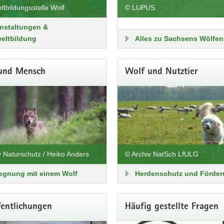
dungsangebote zum Wolf
tbildungsstelle Wolf
© LUPUS
ote für Schulen, Bildungsträger und die interessierte Öf
nstaltungen &
eltbildung
Alles zu Sachsens Wölfen
 den Angeboten
und Mensch
Wolf und Nutztier
v Naturschutz / Heiko Anders
© Archiv NatSch LfULG
egnung mit einem Wolf
Herdenschutz und Förde
fentlichungen
Häufig gestellte Fragen