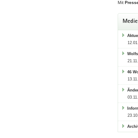
Mit
Press
Si
Medie
Aktue
12.01
Wolfs
21.11
46 Wo
13.11
Änder
03.11
Fach
Infor
23.10
Bünde
Archi
Schnitt