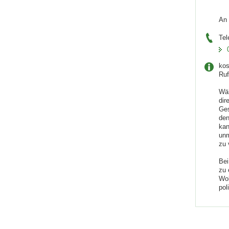
An 
Tel
kos
Ru
Wäh
dir
Ges
den
kan
unm
zu 
Bei
zu 
Wol
pol