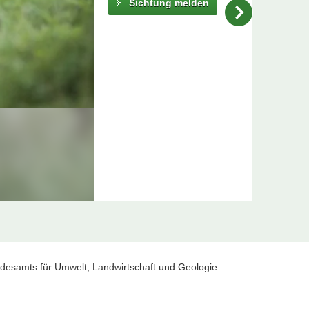
Sichtung melden
esamts für Umwelt, Landwirtschaft und Geologie
 Wolf melden? Dann klicken Sie auf »Sichtung