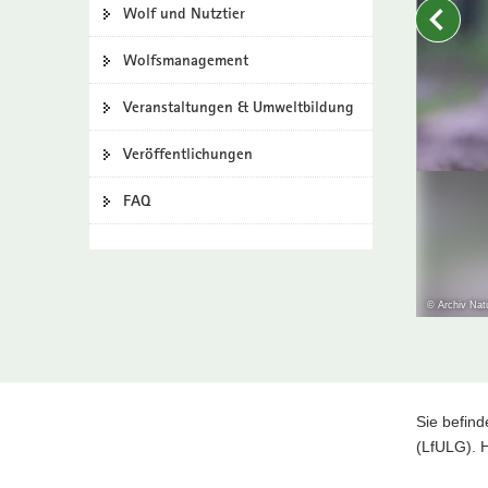
Wolf und Nutztier
Angebote
a
v
Wolfsmanagement
i
g
Veranstaltungen & Umweltbildung
a
t
Veröffentlichungen
i
o
FAQ
n
© Archiv Nat
Sich
Hauptinhal
Sie befind
Sie ha
(LfULG). H
melden