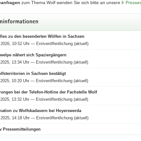
eanfragen
zum Thema Wolf wenden Sie sich bitte an unsere
Presses
chtung melden
ninformationen
lles zu den besenderten Wölfen in Sachsen
.2026, 10:52 Uhr — Erstveröffentlichung (aktuell)
welpe nähert sich Spaziergängern
.2025, 13:34 Uhr — Erstveröffentlichung (aktuell)
lfsterritorien in Sachsen bestätigt
.2025, 10:20 Uhr — Erstveröffentlichung (aktuell)
ungen bei der Telefon-Hotline der Fachstelle Wolf
.2025, 13:32 Uhr — Erstveröffentlichung (aktuell)
stelle Wolf
mation zu Wolfskadavern bei Hoyerswerda
.2025, 14:18 Uhr — Erstveröffentlichung (aktuell)
lung der Kompetenz zum Wolf
v Pressemitteilungen
stelle zwischen Wolfsmonitoring, Tierhalterinnen und Tierhaltern sowie d