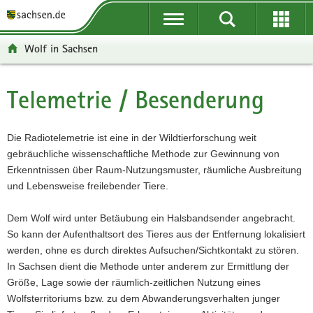
P
P
H
W
F
o
o
a
e
o
r
r
u
i
o
Wolf in Sachsen
t
t
p
t
t
a
a
t
e
e
l
l
i
r
r
Telemetrie / Besenderung
Hauptinhalt
ü
n
n
e
-
b
a
h
I
B
e
v
a
n
e
Die Radiotelemetrie ist eine in der Wildtierforschung weit
r
i
l
f
r
gebräuchliche wissenschaftliche Methode zur Gewinnung von
g
g
t
o
e
Erkenntnissen über Raum-Nutzungsmuster, räumliche Ausbreitung
r
a
r
i
und Lebensweise freilebender Tiere.
e
t
m
c
i
i
a
h
Dem Wolf wird unter Betäubung ein Halsbandsender angebracht.
f
o
t
So kann der Aufenthaltsort des Tieres aus der Entfernung lokalisiert
e
n
i
werden, ohne es durch direktes Aufsuchen/Sichtkontakt zu stören.
n
o
In Sachsen dient die Methode unter anderem zur Ermittlung der
d
n
Größe, Lage sowie der räumlich-zeitlichen Nutzung eines
e
Wolfsterritoriums bzw. zu dem Abwanderungsverhalten junger
N