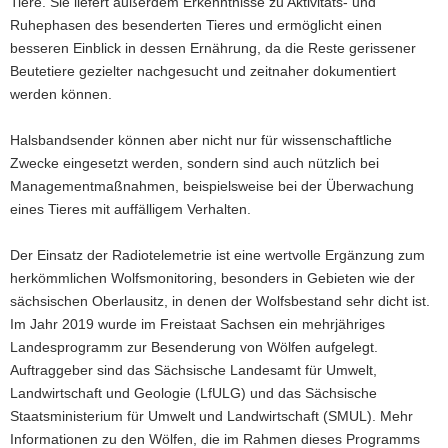
Tiere. Sie liefert außerdem Erkenntnisse zu Aktivitäts- und
a
Ruhephasen des besenderten Tieres und ermöglicht einen
v
besseren Einblick in dessen Ernährung, da die Reste gerissener
i
Beutetiere gezielter nachgesucht und zeitnaher dokumentiert
g
werden können.
a
t
Halsbandsender können aber nicht nur für wissenschaftliche
i
Zwecke eingesetzt werden, sondern sind auch nützlich bei
o
Managementmaßnahmen, beispielsweise bei der Überwachung
n
eines Tieres mit auffälligem Verhalten.
Der Einsatz der Radiotelemetrie ist eine wertvolle Ergänzung zum
herkömmlichen Wolfsmonitoring, besonders in Gebieten wie der
sächsischen Oberlausitz, in denen der Wolfsbestand sehr dicht ist.
Im Jahr 2019 wurde im Freistaat Sachsen ein mehrjähriges
Landesprogramm zur Besenderung von Wölfen aufgelegt.
Auftraggeber sind das Sächsische Landesamt für Umwelt,
Landwirtschaft und Geologie (LfULG) und das Sächsische
Staatsministerium für Umwelt und Landwirtschaft (SMUL). Mehr
Informationen zu den Wölfen, die im Rahmen dieses Programms