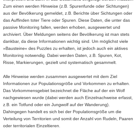
Zum einen werden Hinweise (z.B. Spurenfunde oder Sichtungen)
a
aus der Bevölkerung gemeldet, z.B. Berichte über Sichtungen oder
v
das Auffinden toter Tiere oder Spuren. Diese Daten, die unter das
i
passive Monitoring fallen, werden erhoben, ausgewertet und
g
archiviert. Über Meldungen seitens der Bevölkerung ist man stets
a
dankbar, da diese Informationen wichtig sind. Um möglichst viele
t
»Bausteine« des Puzzles zu erhalten, ist jedoch auch ein aktives
i
Monitoring notwendig. Dabei werden Daten, z.B. Spuren, Kot,
o
Risse, Markierungen, gezielt und systematisch gesammelt.
n
Alle Hinweise werden zusammen ausgewertet mit dem Ziel
Informationen zur Populationsgröße und Vorkommen zu erhalten.
Das Vorkommensgebiet bezeichnet die Fläche auf der ein Wolf
nachgewiesen wurde (dabei werden auch Einzelnachweise erfasst,
z.B. ein Totfund oder ein Jungwolf auf der Wanderung).
Dahingegen handelt es sich bei der Populationsgröße um die
Verteilung von Territorien und somit der Anzahl von Rudeln, Paaren
oder territorialen Einzeltieren.