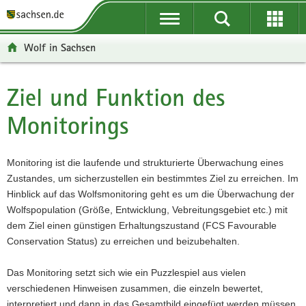
P
P
H
W
F
o
o
a
e
o
r
r
u
i
o
Wolf in Sachsen
t
t
p
t
t
a
a
t
e
e
l
l
i
r
r
Ziel und Funktion des
Hauptinhalt
ü
n
n
e
-
Monitorings
b
a
h
I
B
e
v
a
n
e
r
i
l
f
r
Monitoring ist die laufende und strukturierte Überwachung eines
g
g
t
o
e
Zustandes, um sicherzustellen ein bestimmtes Ziel zu erreichen. Im
r
a
r
i
Hinblick auf das Wolfsmonitoring geht es um die Überwachung der
e
t
m
c
Wolfspopulation (Größe, Entwicklung, Vebreitungsgebiet etc.) mit
i
i
a
h
dem Ziel einen günstigen Erhaltungszustand (FCS Favourable
f
o
t
Conservation Status) zu erreichen und beizubehalten.
e
n
i
n
o
Das Monitoring setzt sich wie ein Puzzlespiel aus vielen
d
n
verschiedenen Hinweisen zusammen, die einzeln bewertet,
e
interpretiert und dann in das Gesamtbild eingefügt werden müssen.
N