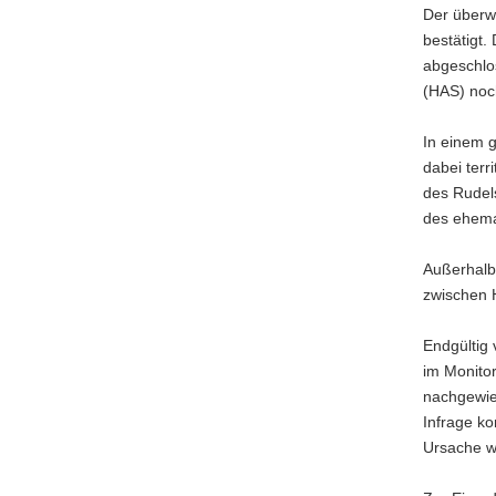
Der überwi
bestätigt.
abgeschlo
(HAS) noch
In einem 
dabei terr
des Rudel
des ehema
Außerhalb
zwischen H
Endgültig 
im Monito
nachgewies
Infrage ko
Ursache we