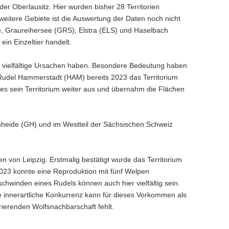
der Oberlausitz. Hier wurden bisher 28 Territorien
weitere Gebiete ist die Auswertung der Daten noch nicht
), Graureihersee (GRS), Elstra (ELS) und Haselbach
in Einzeltier handelt.
n vielfältige Ursachen haben. Besondere Bedeutung haben
as Rudel Hammerstadt (HAM) bereits 2023 das Territorium
es sein Territorium weiter aus und übernahm die Flächen
chheide (GH) und im Westteil der Sächsischen Schweiz
n von Leipzig. Erstmalig bestätigt wurde das Territorium
2023 konnte eine Reproduktion mit fünf Welpen
hwinden eines Rudels können auch hier vielfältig sein.
e innerartliche Konkurrenz kann für dieses Vorkommen als
rierenden Wolfsnachbarschaft fehlt.