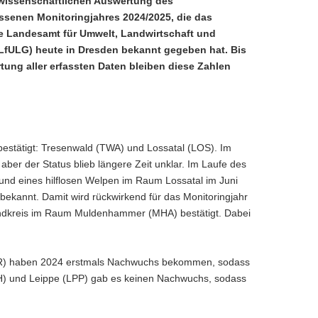
wissenschaftlichen Auswertung des
senen Monitoringjahres 2024/2025, die das
e Landesamt für Umwelt, Landwirtschaft und
LfULG) heute in Dresden bekannt gegeben hat. Bis
tung aller erfassten Daten bleiben diese Zahlen
 bestätigt: Tresenwald (TWA) und Lossatal (LOS). Im
er der Status blieb längere Zeit unklar. Im Laufe des
und eines hilflosen Welpen im Raum Lossatal im Juni
bekannt. Damit wird rückwirkend für das Monitoringjahr
tlandkreis im Raum Muldenhammer (MHA) bestätigt. Dabei
(MAR) haben 2024 erstmals Nachwuchs bekommen, sodass
(DDH) und Leippe (LPP) gab es keinen Nachwuchs, sodass