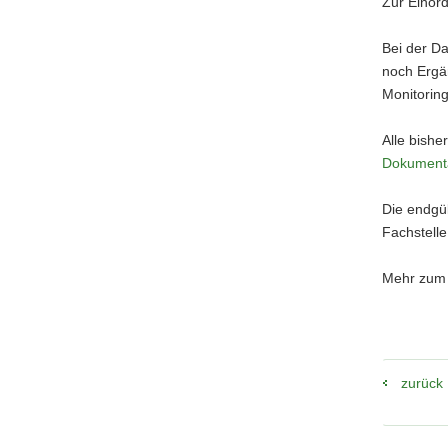
Zur Einor
Bei der Da
noch Ergä
Monitoring
Alle bishe
Dokumenta
Die endgül
Fachstelle
Mehr zu
zurück