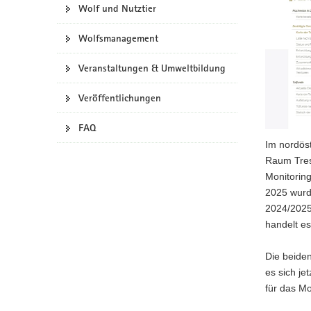
Wolf und Nutztier
a
v
Wolfsmanagement
i
g
Veranstaltungen & Umweltbildung
a
t
Veröffentlichungen
i
o
FAQ
n
Im nordöst
Raum Trese
Monitorin
2025 wurde
2024/2025
handelt es
Die beide
es sich je
für das Mo