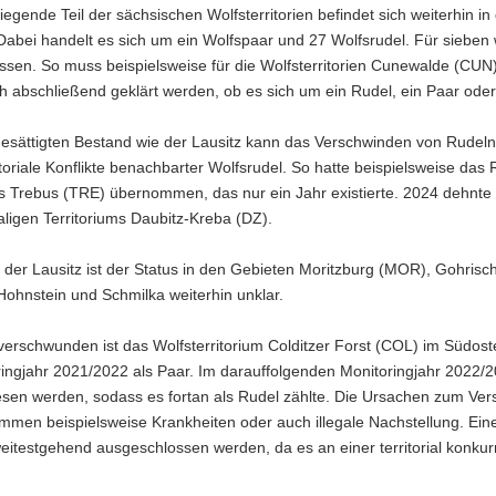
egende Teil der sächsischen Wolfsterritorien befindet sich weiterhin in 
 Dabei handelt es sich um ein Wolfspaar und 27 Wolfsrudel. Für sieben 
ssen. So muss beispielsweise für die Wolfsterritorien Cunewalde (CUN
 abschließend geklärt werden, ob es sich um ein Rudel, ein Paar oder e
gesättigten Bestand wie der Lausitz kann das Verschwinden von Rudel
itoriale Konflikte benachbarter Wolfsrudel. So hatte beispielsweise d
s Trebus (TRE) übernommen, das nur ein Jahr existierte. 2024 dehnte 
ligen Territoriums Daubitz-Kreba (DZ).
 der Lausitz ist der Status in den Gebieten Moritzburg (MOR), Gohris
ohnstein und Schmilka weiterhin unklar.
verschwunden ist das Wolfsterritorium Colditzer Forst (COL) im Südoste
ringjahr 2021/2022 als Paar. Im darauffolgenden Monitoringjahr 2022/
en werden, sodass es fortan als Rudel zählte. Die Ursachen zum Versc
mmen beispielsweise Krankheiten oder auch illegale Nachstellung. Ein
itestgehend ausgeschlossen werden, da es an einer territorial konkur