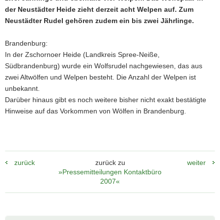
der Neustädter Heide zieht derzeit acht Welpen auf. Zum
a
Neustädter Rudel gehören zudem ein bis zwei Jährlinge.
v
i
Brandenburg:
g
In der Zschornoer Heide (Landkreis Spree-Neiße,
a
Südbrandenburg) wurde ein Wolfsrudel nachgewiesen, das aus
t
zwei Altwölfen und Welpen besteht. Die Anzahl der Welpen ist
i
unbekannt.
o
Darüber hinaus gibt es noch weitere bisher nicht exakt bestätigte
n
Hinweise auf das Vorkommen von Wölfen in Brandenburg.
zurück
zurück zu
weiter
»Pressemitteilungen Kontaktbüro
2007«