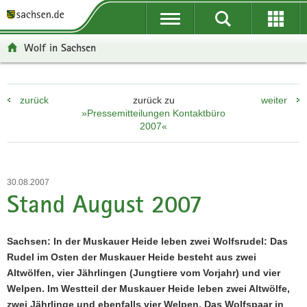
P
P
H
W
F
o
o
a
e
o
r
r
u
i
o
Wolf in Sachsen
t
t
p
t
t
a
a
t
e
e
l
l
i
r
r
zurück
zurück zu
weiter
ü
n
n
e
-
»Pressemitteilungen Kontaktbüro
b
a
h
I
B
2007«
e
v
a
n
e
r
i
l
f
r
g
g
t
o
e
r
a
r
i
30.08.2007
Stand August 2007
e
t
m
c
i
i
a
h
f
o
t
Sachsen: In der Muskauer Heide leben zwei Wolfsrudel: Das
e
n
i
Rudel im Osten der Muskauer Heide besteht aus zwei
n
o
Altwölfen, vier Jährlingen (Jungtiere vom Vorjahr) und vier
d
n
Welpen. Im Westteil der Muskauer Heide leben zwei Altwölfe,
e
zwei Jährlinge und ebenfalls vier Welpen. Das Wolfspaar in
N