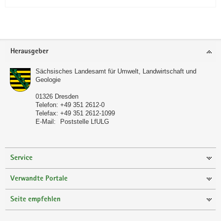
Footer-
Herausgeber
Bereich
Sächsisches Landesamt für Umwelt, Landwirtschaft und
Geologie
01326
Dresden
Telefon:
+49 351 2612-0
Telefax:
+49 351 2612-1099
E-Mail:
Poststelle LfULG
Service
Verwandte Portale
Seite empfehlen