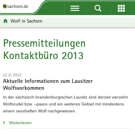
P
P
H
W
F
o
o
a
e
o
r
r
u
i
o
Wolf in Sachsen
t
t
p
t
t
a
a
t
e
e
l
l
i
r
r
Pressemitteilungen
Hauptinhalt
ü
n
n
e
-
Kontaktbüro 2013
b
a
h
I
B
e
v
a
n
e
r
i
l
f
r
g
g
t
o
e
12.11.2013
r
a
r
i
Aktuelle Informationen zum Lausitzer
e
t
m
c
Wolfsvorkommen
i
i
a
h
In der sächsisch-brandenburgischen Lausitz sind derzeit vierzehn
f
o
t
Wolfsrudel bzw. –paare und ein weiteres Gebiet mit mindestens
e
n
i
einem sesshaften Wolf nachgewiesen.
n
o
d
n
Weiterlesen
e
N