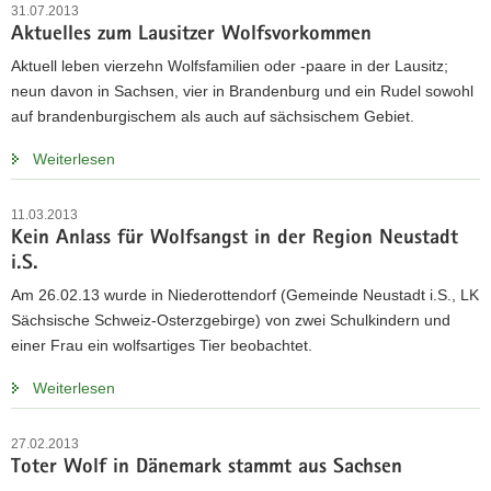
31.07.2013
a
Aktuelles zum Lausitzer Wolfsvorkommen
v
Aktuell leben vierzehn Wolfsfamilien oder -paare in der Lausitz;
i
neun davon in Sachsen, vier in Brandenburg und ein Rudel sowohl
g
auf brandenburgischem als auch auf sächsischem Gebiet.
a
t
Weiterlesen
i
o
11.03.2013
n
Kein Anlass für Wolfsangst in der Region Neustadt
i.S.
Am 26.02.13 wurde in Niederottendorf (Gemeinde Neustadt i.S., LK
Sächsische Schweiz-Osterzgebirge) von zwei Schulkindern und
einer Frau ein wolfsartiges Tier beobachtet.
Weiterlesen
27.02.2013
Toter Wolf in Dänemark stammt aus Sachsen