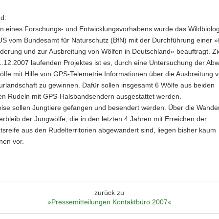
d:
 eines Forschungs- und Entwicklungsvorhabens wurde das Wildbiolo
S vom Bundesamt für Naturschutz (BfN) mit der Durchführung einer »P
derung und zur Ausbreitung von Wölfen in Deutschland« beauftragt. Zi
1.12.2007 laufenden Projektes ist es, durch eine Untersuchung der A
lfe mit Hilfe von GPS-Telemetrie Informationen über die Ausbreitung 
turlandschaft zu gewinnen. Dafür sollen insgesamt 6 Wölfe aus beiden
en Rudeln mit GPS-Halsbandsendern ausgestattet werden.
ise sollen Jungtiere gefangen und besendert werden. Über die Wande
rbleib der Jungwölfe, die in den letzten 4 Jahren mit Erreichen der
sreife aus den Rudelterritorien abgewandert sind, liegen bisher kaum
nen vor.
zurück zu
»Pressemitteilungen Kontaktbüro 2007«