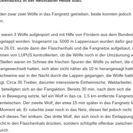
berlausitz in der Neustädter Heide statt.
den zwar zwei Wölfe in das Fangnetz getrieben, beide konnten jedoch
n.
 waren 3 Wölfe aufgespürt und mit Hilfe von Förstern aus dem Bundes
ingelappt worden. Insgesamt ca. 5000 m Lappenzaun wurden dafür ge
s 26.01. wurde dann der Flaschenhals und die Fangnetze aufgebaut,
ginnen von LUPUS kontrollierten, ob die Wölfe noch in der Umzäunung 
Stellen waren im Schnee die frischen Spuren der Wölfe zu sehen, die
angewechselt hatten, sich aber nicht näher als 10 m herangewagt hatt
dschweine war in der Nacht durch die Lappen gegangen, die Wölfe hatt
gt. Circa 35 Treiber, darunter interessierte Einheimische, Waldarbeiter,
 beteiligten sich an der Fangaktion. Bereits 30 min. nach dem sich die
ie in Bewegung setzte, lief ein Wolf in das ca. 1.5 km entfernte Fangnet
 entwischen. Der zweite Wolf, der etwa 15 min später in das Fangnetz li
 Moment ab. Er rutschte zwar noch in das Netz, dieses fiel jedoch nicht 
ch dieses Tier entkam. Der dritte Wolf, der sich noch in der Einlappun
nicht in den Flaschenhals drücken, sondern schlüpfte offenbar zwische
urch.