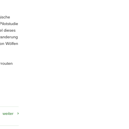
gische
ilotstudie
el dieses
bwanderung
von Wölfen
rrouten
weiter