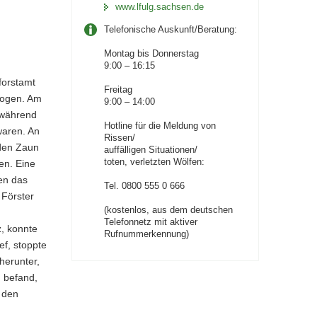
www.lfulg.sachsen.de
Telefonische Auskunft/Beratung:
Montag bis Donnerstag
9:00 – 16:15
forstamt
Freitag
zogen. Am
9:00 – 14:00
 während
Hotline für die Meldung von
waren. An
Rissen/
 den Zaun
auffälligen Situationen/
toten, verletzten Wölfen:
en. Eine
en das
Tel. 0800 555 0 666
 Förster
(kostenlos, aus dem deutschen
Telefonnetz mit aktiver
z, konnte
Rufnummerkennung)
ef, stoppte
herunter,
g befand,
n den