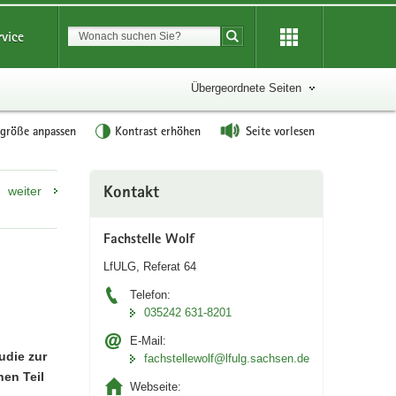
Suchbegriff
rvice
Suche starten
Übergeordnete Seiten
tgröße anpassen
Kontrast erhöhen
Seite vorlesen
Weitere
weiter
Kontakt
Information
Fachstelle Wolf
LfULG, Referat 64
Telefon:
035242 631-8201
E-Mail:
udie zur
fachstellewolf­@lfulg.sachsen.de
en Teil
Webseite: