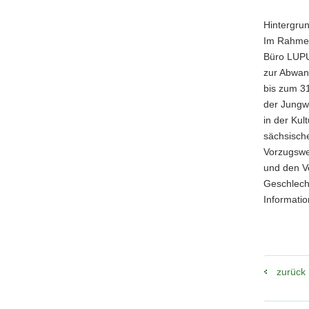
Hintergrun
Im Rahmen
Büro LUPU
zur Abwan
bis zum 3
der Jungwö
in der Kul
sächsisch
Vorzugswe
und den Ve
Geschlecht
Informatio
zurück