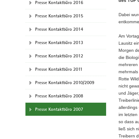
des TÜP O
Presse Kontaktbüro 2016
a
v
Dabei wur
Presse Kontaktbüro 2015
i
entkomme
g
Presse Kontaktbüro 2014
a
Am Vortag
Presse Kontaktbüro 2013
t
Lausitz e
i
Morgen de
Presse Kontaktbüro 2012
o
die Biolo
n
mehreren 
Presse Kontaktbüro 2011
mehrmals 
Rotte Wil
Presse Kontaktbüro 2010/2009
nicht gewa
und Jäger,
Presse Kontaktbüro 2008
Treiberlin
allerdings
Presse Kontaktbüro 2007
im letzten
so dass au
ließ sich 
Treibern d