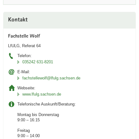
a
v
Weitere
Kontakt
i
Information
g
a
Fachstelle Wolf
t
LfULG, Referat 64
i
Telefon:
o
035242 631-8201
n
E-Mail:
fachstellewolf­@lfulg.sachsen.de
Webseite:
www.lfulg.sachsen.de
Telefonische Auskunft/Beratung:
Montag bis Donnerstag
9:00 – 16:15
Freitag
9:00 – 14:00