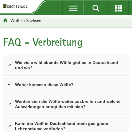
P
P
H
W
F
o
o
a
e
o
r
r
u
i
o
Wolf in Sachsen
t
t
p
t
t
a
a
t
e
e
l
l
i
r
r
FAQ - Verbreitung
Hauptinhalt
ü
n
n
e
-
b
a
h
I
B
e
v
a
n
e
Wie viele wildlebende Wölfe gibt es in Deutschland
r
i
l
f
r
und wo?
g
g
t
o
e
r
a
r
i
e
t
m
c
Woher kommen diese Wölfe?
i
i
a
h
f
o
t
Werden sich die Wölfe weiter ausbreiten und welche
e
n
i
Auswirkungen bringt das mit sich?
n
o
d
n
Kann der Wolf in Deutschland noch geeignete
e
Lebensräume vorfinden?
N