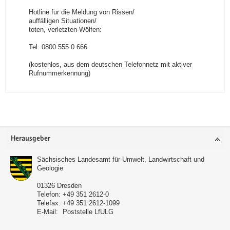
Hotline für die Meldung von Rissen/
auffälligen Situationen/
toten, verletzten Wölfen:
Tel. 0800 555 0 666
(kostenlos, aus dem deutschen Telefonnetz mit aktiver
Rufnummerkennung)
Footer-
Herausgeber
Bereich
Sächsisches Landesamt für Umwelt, Landwirtschaft und
Geologie
01326
Dresden
Telefon:
+49 351 2612-0
Telefax:
+49 351 2612-1099
E-Mail:
Poststelle LfULG