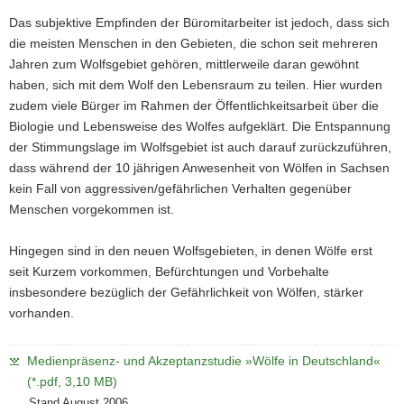
a
Das subjektive Empfinden der Büromitarbeiter ist jedoch, dass sich
v
die meisten Menschen in den Gebieten, die schon seit mehreren
i
Jahren zum Wolfsgebiet gehören, mittlerweile daran gewöhnt
g
haben, sich mit dem Wolf den Lebensraum zu teilen. Hier wurden
a
zudem viele Bürger im Rahmen der Öffentlichkeitsarbeit über die
t
Biologie und Lebensweise des Wolfes aufgeklärt. Die Entspannung
i
der Stimmungslage im Wolfsgebiet ist auch darauf zurückzuführen,
o
dass während der 10 jährigen Anwesenheit von Wölfen in Sachsen
n
kein Fall von aggressiven/gefährlichen Verhalten gegenüber
Menschen vorgekommen ist.
Hingegen sind in den neuen Wolfsgebieten, in denen Wölfe erst
seit Kurzem vorkommen, Befürchtungen und Vorbehalte
insbesondere bezüglich der Gefährlichkeit von Wölfen, stärker
vorhanden.
Medienpräsenz- und Akzeptanzstudie »Wölfe in Deutschland«
(*.pdf, 3,10 MB)
Stand August 2006