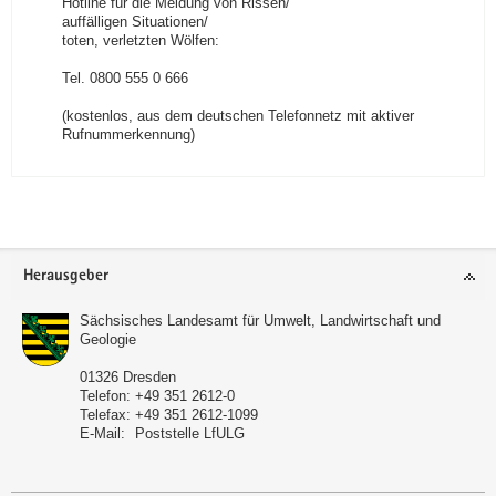
Hotline für die Meldung von Rissen/
auffälligen Situationen/
toten, verletzten Wölfen:
Tel. 0800 555 0 666
(kostenlos, aus dem deutschen Telefonnetz mit aktiver
Rufnummerkennung)
Footer-
Herausgeber
Bereich
Sächsisches Landesamt für Umwelt, Landwirtschaft und
Geologie
01326
Dresden
Telefon:
+49 351 2612-0
Telefax:
+49 351 2612-1099
E-Mail:
Poststelle LfULG