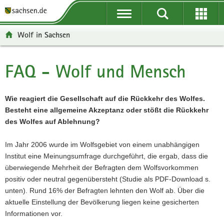
P
P
H
W
F
o
o
a
e
o
r
r
u
i
o
Wolf in Sachsen
t
t
p
t
t
a
a
t
e
e
l
l
i
r
r
FAQ - Wolf und Mensch
Hauptinhalt
ü
n
n
e
-
b
a
h
I
B
e
v
a
n
e
Wie reagiert die Gesellschaft auf die Rückkehr des Wolfes.
r
i
l
f
r
Besteht eine allgemeine Akzeptanz oder stößt die Rückkehr
g
g
t
o
e
des Wolfes auf Ablehnung?
r
a
r
i
e
t
m
c
Im Jahr 2006 wurde im Wolfsgebiet von einem unabhängigen
i
i
a
h
Institut eine Meinungsumfrage durchgeführt, die ergab, dass die
f
o
t
überwiegende Mehrheit der Befragten dem Wolfsvorkommen
e
n
i
positiv oder neutral gegenübersteht (Studie als PDF-Download s.
n
o
unten). Rund 16% der Befragten lehnten den Wolf ab. Über die
d
n
aktuelle Einstellung der Bevölkerung liegen keine gesicherten
e
Informationen vor.
N