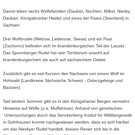
a
Davon leben sechs Wolfsfamilien (Daubitz, Nochten, Milkel, Niesky,
v
Dauban, Königsbrücker Heide) und eines der Paare (Seenland) in
i
Sachsen.
g
a
Drei Wolfsrudel (Welzow, Lieberose, Seese) und ein Paar
t
(Zschorno) befinden sich im brandenburgischen Teil der Lausitz.
i
Das Spremberger Rudel hat sein Territorium sowohl auf
o
brandenburgischem als auch auf sächsischem Gebiet.
n
Zusätzlich gibt es seit Kurzem den Nachweis von einem Wolf im
Hohwald (Landkreise Sächsische Schweiz - Osterzgebirge und
Bautzen).
Seit letztem Sommer gibt es in den Königshainer Bergen vermehrt
Hinweise auf Wölfe (u.a. Muffelrisse). Anhand von genetischen
Untersuchungen durch das Senckenberg Institut für Wildtiergenetik
in Gelnhausen konnte nachgewiesen werden, dass es sich hierbei
um das Nieskyer Rudel handelt, dessen Revier sich bis in die