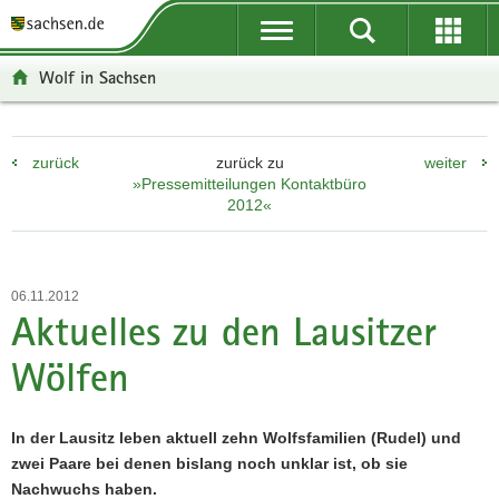
P
P
H
W
F
o
o
a
e
o
r
r
u
i
o
Wolf in Sachsen
t
t
p
t
t
a
a
t
e
e
l
l
i
r
r
zurück
zurück zu
weiter
ü
n
n
e
-
»Pressemitteilungen Kontaktbüro
b
a
h
I
B
2012«
e
v
a
n
e
r
i
l
f
r
g
g
t
o
e
r
a
r
i
06.11.2012
Aktuelles zu den Lausitzer
e
t
m
c
i
i
a
h
Wölfen
f
o
t
e
n
i
n
o
In der Lausitz leben aktuell zehn Wolfsfamilien (Rudel) und
d
n
zwei Paare bei denen bislang noch unklar ist, ob sie
e
Nachwuchs haben.
N