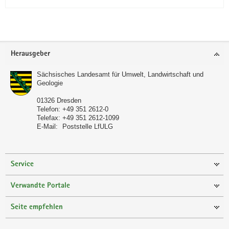
Footer-
Herausgeber
Bereich
Sächsisches Landesamt für Umwelt, Landwirtschaft und
Geologie
01326
Dresden
Telefon:
+49 351 2612-0
Telefax:
+49 351 2612-1099
E-Mail:
Poststelle LfULG
Service
Verwandte Portale
Seite empfehlen