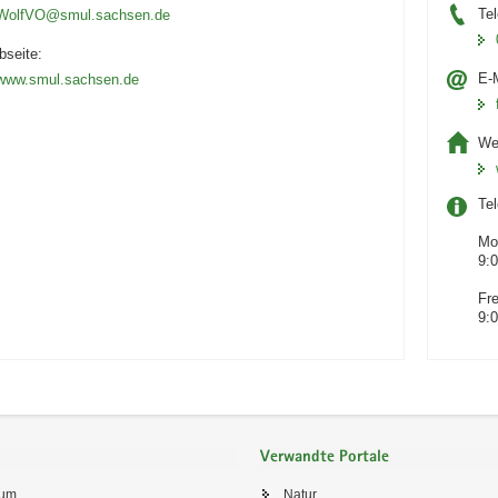
Tel
WolfVO@smul.sachsen.de
seite:
E-M
www.smul.sachsen.de
We
Te
Mo
9:0
Fre
9:0
Verwandte Portale
sum
Natur