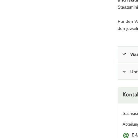
a
Staatsmini
v
i
Für den V
g
den jeweil
a
t
i
Was
o
n
Unt
Konta
Sächsis
Abteilun
E-M