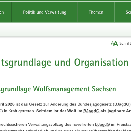
reifende
en
Politik und Verwaltung
Themen
Se
Schrif
tsgrundlage und Organisation
t
sgrundlage Wolfsmanagement Sachsen
ril 2026
ist das Gesetz zur Änderung des Bundesjagdgesetz (BJagdG)
 in Kraft getreten.
Seitdem ist der Wolf im
BJagdG
als jagdbare Art
rechtssicheren Verwaltungsvollzug des novellierten
BJagdG
im Freista
schutzrecht erforderlich
und es muss ein
revierübergreifender M