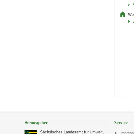
Web
Footer-
Bereich
Herausgeber
Service
Sächsisches Landesamt für Umwelt,
Impres