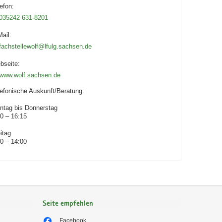
efon:
035242 631-8201
ail:
fachstellewolf@lfulg.sachsen.de
bseite:
www.wolf.sachsen.de
lefonische Auskunft/Beratung:
ntag bis Donnerstag
0 – 16:15
itag
0 – 14:00
Seite empfehlen
Facebook