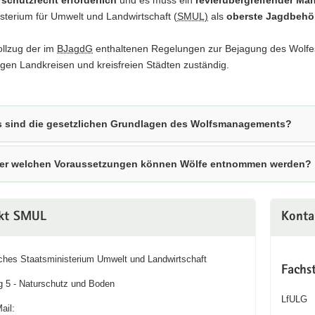
sterium für Umwelt und Landwirtschaft (
SMUL)
als
oberste Jagdbehör
ollzug der im
BJagdG
enthaltenen Regelungen zur Bejagung des Wolfes
igen Landkreisen und kreisfreien Städten zuständig.
 sind die gesetzlichen Grundlagen des Wolfsmanagements?
er welchen Voraussetzungen können Wölfe entnommen werden?
kt SMUL
Konta
ches Staatsministerium Umwelt und Landwirtschaft
Fachs
g 5 - Naturschutz und Boden
LfULG
ail: