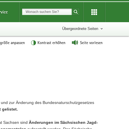
Suchbegriff
rvice
Suche starten
Übergeordnete Seiten
tgröße anpassen
Kontrast erhöhen
Seite vorlesen
 und zur Änderung des Bundesnaturschutzgesetzes
 gelistet.
at Sachsen sind
Änderungen im Sächsischen Jagd-
anagementplan
aufgestellt werden. Das Sächsische