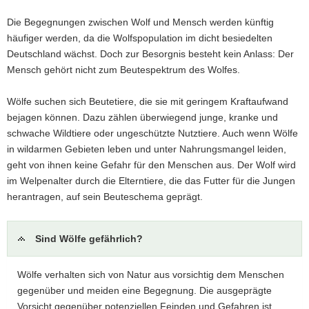
a
Die Begegnungen zwischen Wolf und Mensch werden künftig
v
häufiger werden, da die Wolfspopulation im dicht besiedelten
i
Deutschland wächst. Doch zur Besorgnis besteht kein Anlass: Der
g
Mensch gehört nicht zum Beutespektrum des Wolfes.
a
t
Wölfe suchen sich Beutetiere, die sie mit geringem Kraftaufwand
i
bejagen können. Dazu zählen überwiegend junge, kranke und
o
schwache Wildtiere oder ungeschützte Nutztiere. Auch wenn Wölfe
n
in wildarmen Gebieten leben und unter Nahrungsmangel leiden,
geht von ihnen keine Gefahr für den Menschen aus. Der Wolf wird
im Welpenalter durch die Elterntiere, die das Futter für die Jungen
herantragen, auf sein Beuteschema geprägt.
Sind Wölfe gefährlich?
Wölfe verhalten sich von Natur aus vorsichtig dem Menschen
gegenüber und meiden eine Begegnung. Die ausgeprägte
Vorsicht gegenüber potenziellen Feinden und Gefahren ist