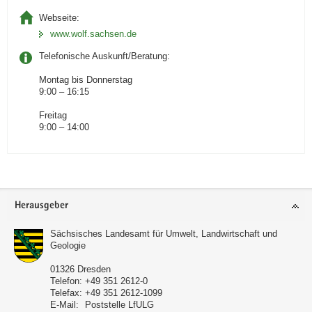
Webseite:
www.wolf.sachsen.de
Telefonische Auskunft/Beratung:
Montag bis Donnerstag
9:00 – 16:15
Freitag
9:00 – 14:00
Footer-
Herausgeber
Bereich
Sächsisches Landesamt für Umwelt, Landwirtschaft und
Geologie
01326
Dresden
Telefon:
+49 351 2612-0
Telefax:
+49 351 2612-1099
E-Mail:
Poststelle LfULG