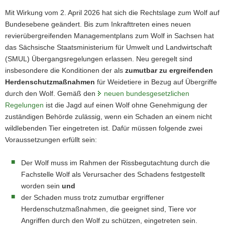
a
Mit Wirkung vom 2. April 2026 hat sich die Rechtslage zum Wolf auf
v
Bundesebene geändert. Bis zum Inkrafttreten eines neuen
i
revierübergreifenden Managementplans zum Wolf in Sachsen hat
g
das Sächsische Staatsministerium für Umwelt und Landwirtschaft
a
(SMUL) Übergangsregelungen erlassen. Neu geregelt sind
t
insbesondere die Konditionen der als
zumutbar zu ergreifenden
i
Herdenschutzmaßnahmen
für Weidetiere in Bezug auf Übergriffe
o
durch den Wolf. Gemäß den
neuen bundesgesetzlichen
n
Regelungen
ist die Jagd auf einen Wolf ohne Genehmigung der
zuständigen Behörde zulässig, wenn ein Schaden an einem nicht
wildlebenden Tier eingetreten ist. Dafür müssen folgende zwei
Voraussetzungen erfüllt sein:
Der Wolf muss im Rahmen der Rissbegutachtung durch die
Fachstelle Wolf als Verursacher des Schadens festgestellt
worden sein
und
der Schaden muss trotz zumutbar ergriffener
Herdenschutzmaßnahmen, die geeignet sind, Tiere vor
Angriffen durch den Wolf zu schützen, eingetreten sein.