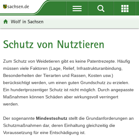
P
P
H
F
o
o
a
o
r
r
u
o
Wolf in Sachsen
t
t
p
t
a
a
t
e
l
l
i
r
Schutz von Nutztieren
Hauptinhalt
ü
n
n
-
b
a
h
B
e
v
a
e
Zum Schutz von Weidetieren gibt es keine Patentrezepte. Häufig
r
i
l
r
müssen viele Faktoren (Lage, Relief, Infrastrukturanbindung,
g
g
t
e
Besonderheiten der Tierarten und Rassen, Kosten usw.)
r
a
i
berücksichtigt werden, um einen guten Grundschutz zu erzielen.
e
t
c
Ein hundertprozentiger Schutz ist nicht möglich. Durch angepasste
i
i
h
Maßnahmen können Schäden aber wirkungsvoll verringert
f
o
werden.
e
n
n
Der sogenannte
Mindestschutz
stellt die Grundanforderungen an
d
Schutzmaßnahmen dar, deren Einhaltung gleichzeitig die
e
Voraussetzung für eine Entschädigung ist.
N